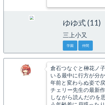
ゆゆ式 (11)
三上小又
学園
仲間
倉石つなぐと榊花ノ
いる最中に行方が分か
年前と変わらぬ姿で
チェリー先生の最新作
しながら読んだのを思
う年齢差に戸惑った