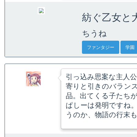
紡ぐ乙女と大
ちうね
ファンタジー
学園
引っ込み思案な主人
寄りと引きのバラン
品。出てくる子たち
ぱしーは発明ですね
うのか、物語の行末