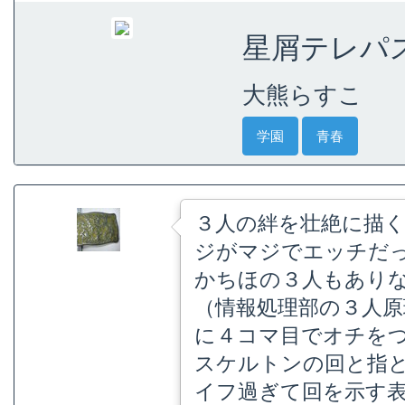
星屑テレパス 
大熊らすこ
学園
青春
３人の絆を壮絶に描く
ジがマジでエッチだ
かちほの３人もあり
（情報処理部の３人原
に４コマ目でオチを
スケルトンの回と指
イフ過ぎて回を示す