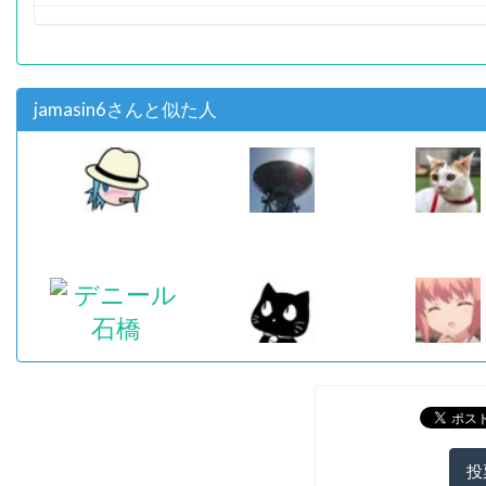
jamasin6さんと似た人
投