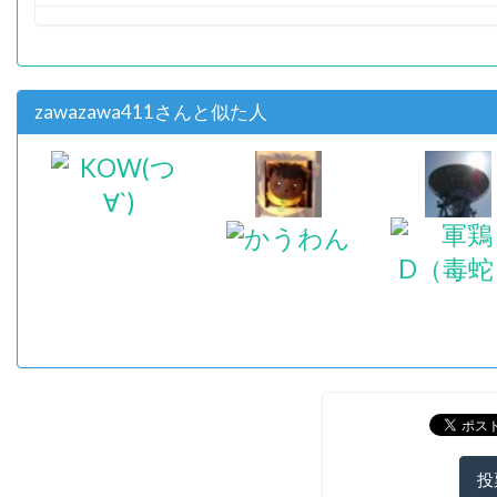
zawazawa411さんと似た人
投