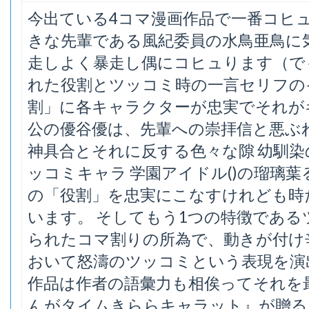
今出ている4コマ漫画作品で一番コヒ
きな先輩である風紀委員の水鳥亜鳥に
走しよく暴走し偶にコヒュります（で
れた役割とツッコミ時の一言セリフの
割」に各キャラクターが忠実でそれが
公の優谷優は、先輩への崇拝信と悪ぶれ
神具合とそれに反する色々な隙 幼馴
ッコミキャラ 学園アイドル()の瑠璃
の「役割」を忠実にこなすけれども時
います。 そしてもう1つの特徴であ
られたコマ割りの所為で、動きが付け
おいて怒濤のツッコミという表現を演
作品は作者の語彙力も相俟ってそれを
んがタイムきららキャラット』が贈る