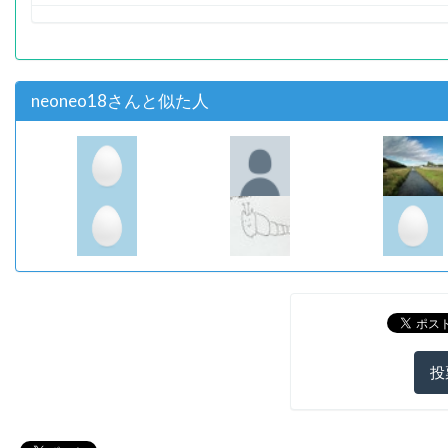
neoneo18さんと似た人
投