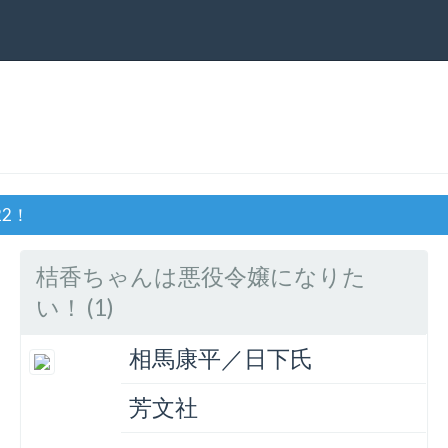
22！
桔香ちゃんは悪役令嬢になりた
い！ (1)
相馬康平／日下氏
芳文社