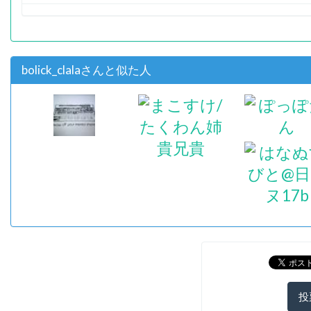
bolick_clalaさんと似た人
投