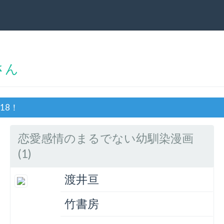
さん
18！
恋愛感情のまるでない幼馴染漫画
(1)
渡井亘
竹書房