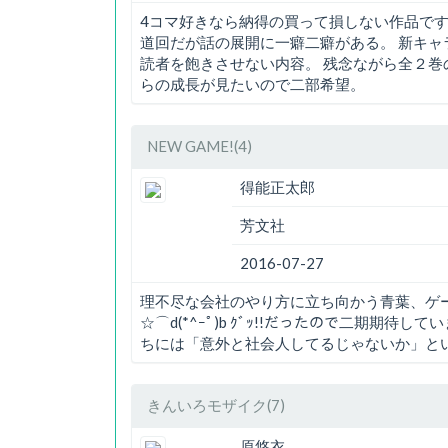
4コマ好きなら納得の買って損しない作品です
道回だが話の展開に一癖二癖がある。 新キ
読者を飽きさせない内容。 残念ながら全２
らの成長が見たいので二部希望。
NEW GAME!(4)
得能正太郎
芳文社
2016-07-27
理不尽な会社のやり方に立ち向かう青葉、ゲ
☆⌒d(*^ｰﾟ)b ｸﾞｯ!!だったので二期期
ちには「意外と社会人してるじゃないか」と
きんいろモザイク(7)
原悠衣