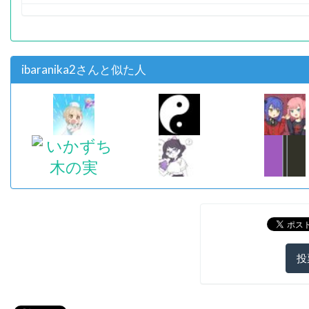
ibaranika2さんと似た人
投