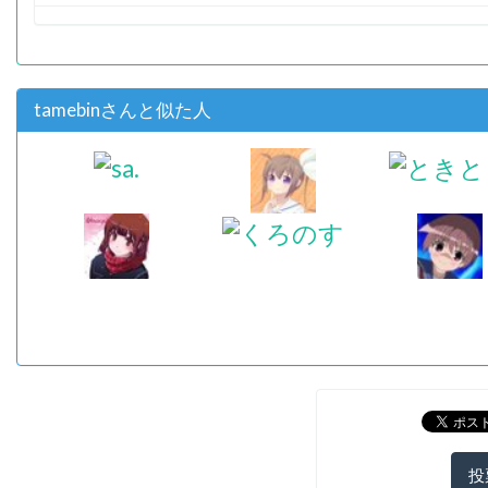
tamebinさんと似た人
投