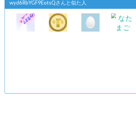
wyd6RbYGF9EotsQさんと似た人