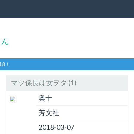
さん
18！
マツ係長は女ヲタ (1)
奥十
芳文社
2018-03-07