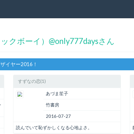
チェックボーイ）@only777daysさん
ブザイヤー2016！
すずなの恋(1)
あづま笙子
ン
竹書房
2016-07-27
読んでいて恥ずかしくなる心地よさ。