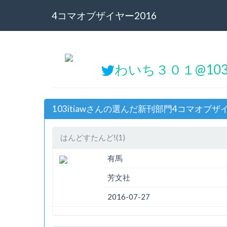
4コマオブザイヤー2016
わいち３０１@103i
103itiawさんの選んだ新刊部門4コマオブザイ
はんどすたんど!(1)
有馬
芳文社
2016-07-27