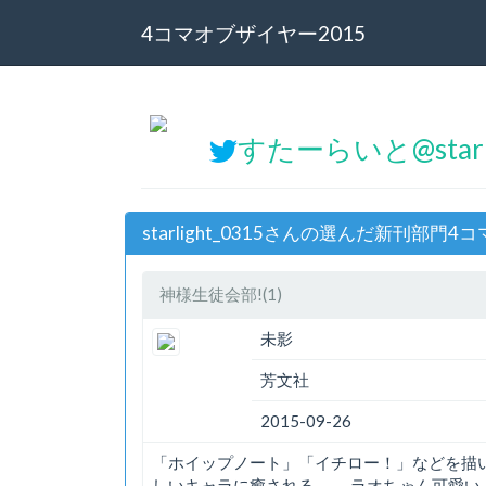
4コマオブザイヤー2015
すたーらいと@starli
starlight_0315さんの選んだ新刊部門
神様生徒会部!(1)
未影
芳文社
2015-09-26
「ホイップノート」「イチロー！」などを描
しいキャラに癒される。 ラオちゃん可愛い