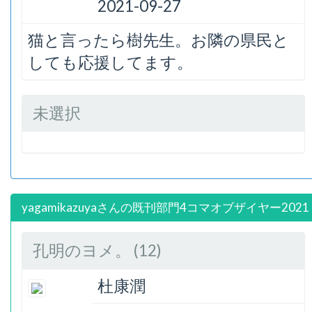
2021-09-27
猫と言ったら樹先生。お隣の県民と
しても応援してます。
未選択
yagamikazuyaさんの既刊部門4コマオブザイヤー202
孔明のヨメ。 (12)
杜康潤