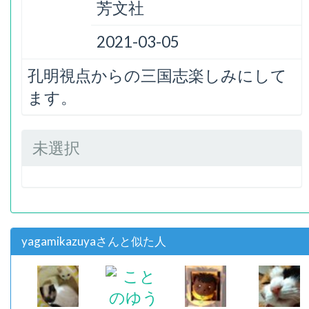
芳文社
2021-03-05
孔明視点からの三国志楽しみにして
ます。
未選択
yagamikazuyaさんと似た人