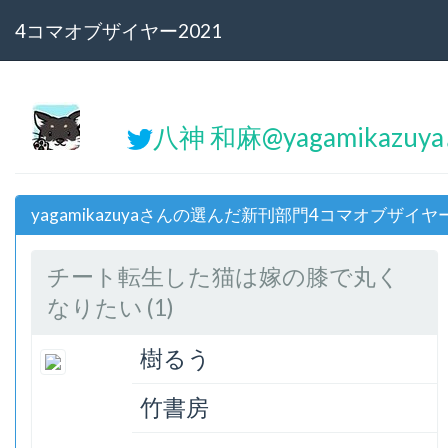
4コマオブザイヤー2021
八神 和麻@yagamikazuy
yagamikazuyaさんの選んだ新刊部門4コマオブザイヤー
チート転生した猫は嫁の膝で丸く
なりたい (1)
樹るう
竹書房