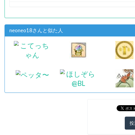
neoneo18さんと似た人
投