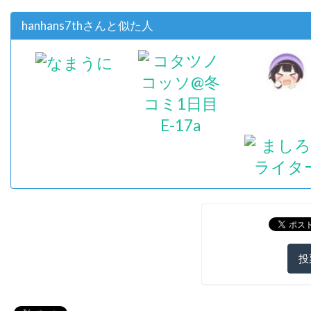
hanhans7thさんと似た人
投