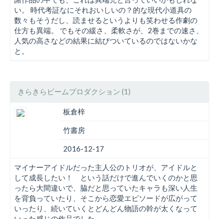
い。 時代考証なにそれおいしいの？的な現代小道具の
数々もそうだし、読ませるというよりも笑わせる作劇の
仕方も異端。 でもその緩さ、柔軟さが、2巻までの速さ、
人気の高さなどの結果に結びついているのではないかな
と。
きらきらビームプロダクション (1)
板倉梓
竹書房
2016-12-17
マイナーアイドルだった主人公のトリオが、アイドルと
して成長したい！ という話だけで進んでいくのかと思
ったら大間違いで、脇だと思っていたキャラも深い人生
を背負っていたり、そこから恋愛エピソードが広がって
いったり、続いていくとどんどん物語の幹が太くなって
いった感じの作品でした。