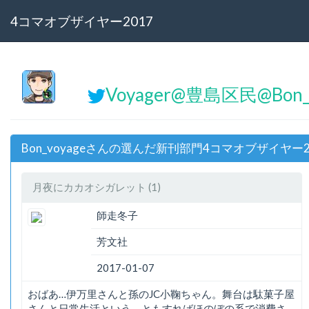
4コマオブザイヤー2017
Voyager@豊島区民@Bon_
Bon_voyageさんの選んだ新刊部門4コマオブザイヤー2
月夜にカカオシガレット (1)
師走冬子
芳文社
2017-01-07
おばあ…伊万里さんと孫のJC小鞠ちゃん。舞台は駄菓子屋
さんと日常生活という、ともすればほのぼの系で消費さ