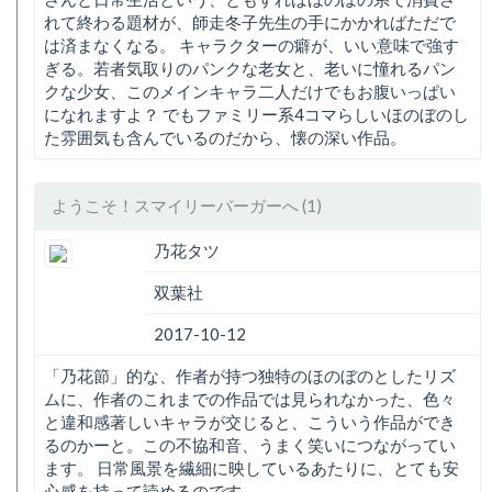
れて終わる題材が、師走冬子先生の手にかかればただで
は済まなくなる。 キャラクターの癖が、いい意味で強す
ぎる。若者気取りのパンクな老女と、老いに憧れるパン
クな少女、このメインキャラ二人だけでもお腹いっぱい
になれますよ？ でもファミリー系4コマらしいほのぼのし
た雰囲気も含んでいるのだから、懐の深い作品。
ようこそ！スマイリーバーガーへ (1)
乃花タツ
双葉社
2017-10-12
「乃花節」的な、作者が持つ独特のほのぼのとしたリズ
ムに、作者のこれまでの作品では見られなかった、色々
と違和感著しいキャラが交じると、こういう作品ができ
るのかーと。この不協和音、うまく笑いにつながってい
ます。 日常風景を繊細に映しているあたりに、とても安
心感を持って読めるのです。