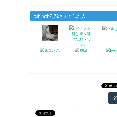
tshimth7_72さんと似た人
投