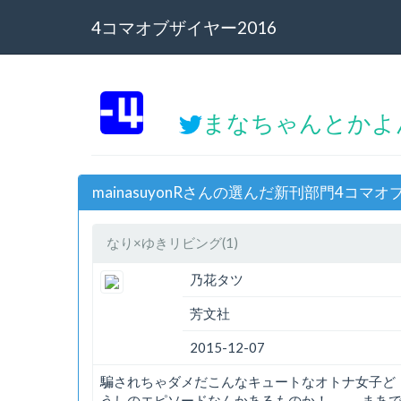
4コマオブザイヤー2016
まなちゃんとかよん
mainasuyonRさんの選んだ新刊部門4コマオ
なり×ゆきリビング(1)
乃花タツ
芳文社
2015-12-07
騙されちゃダメだこんなキュートなオトナ女子ど
うしのエピソードなんかあるものか！ ……まあ