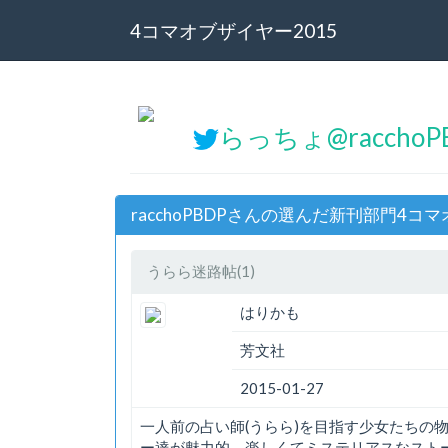
4コマオブザイヤー2015
らっちょ@raccho
racchoPBDPさんの選んだ新刊部門4コ
うらら迷路帖(1)
はりかも
芳文社
2015-01-27
一人前の占い師(うらら)を目指す少女たちの
ー達が魅力的。楽しくてミステリアスなスト