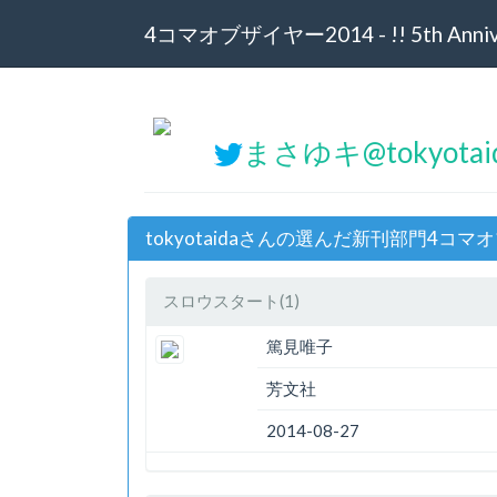
4コマオブザイヤー2014 - !! 5th Annive
まさゆキ@tokyota
tokyotaidaさんの選んだ新刊部門4コマ
スロウスタート(1)
篤見唯子
芳文社
2014-08-27