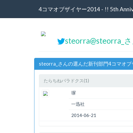
4コマオブザイヤー2014 - !! 5th Annive
steorra@steorra_
steorra_さんの選んだ新刊部門4コマオブ
たらちねパラドクス(1)
塀
一迅社
2014-06-21