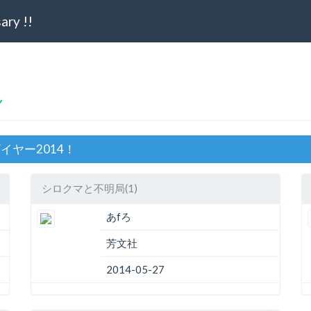
ry !!
ん
イヤー2014！
シロクマと不明局(1)
あfろ
芳文社
2014-05-27